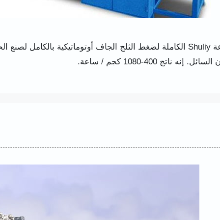
مجموعة Shuliy الكاملة لضغط الثلج الجاف أوتوماتيكية بالكامل ل
ئل. إنه ناتج 400-1080 كجم / ساعة.