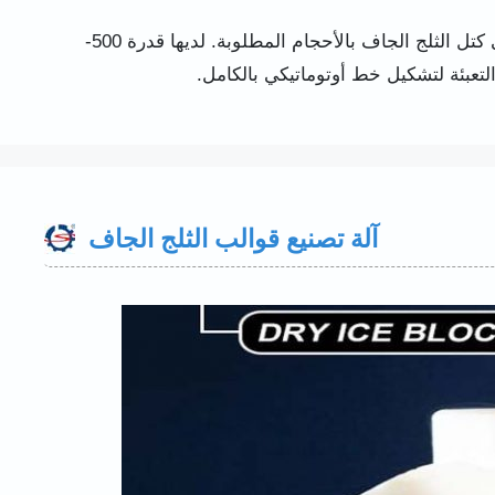
آلة ضغط الثلج الجاف Shuliy تقوم بضغط حبيبات الثلج الجاف 3mm إلى كتل الثلج الجاف بالأحجام المطلوبة. لديها قدرة 500-
آلة تصنيع قوالب الثلج الجاف