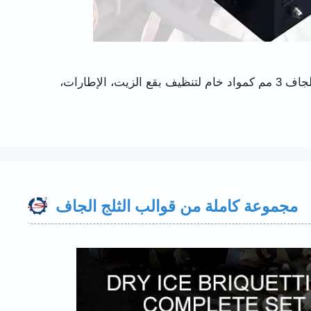
تم تصميم آلة تنظيف الثلج الجاف Shuliy حديثًا، باستخدام كريات الثلج الجاف 3 مم كمواد خام لتنظيف بقع الزيت، الإطارات،
مجموعة كاملة من قوالب الثلج الجاف