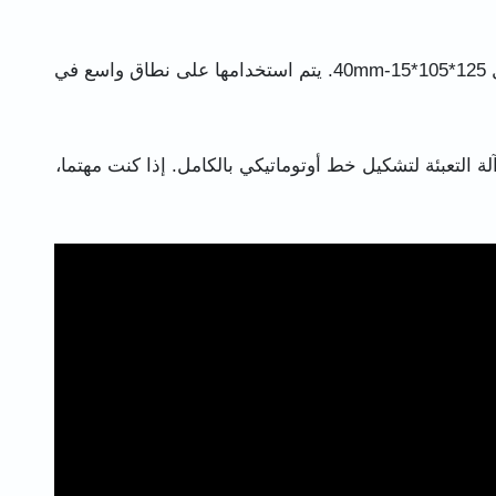
إن كتل الثلج الجاف المصنوعة بواسطة هذه الآلة لها أحجام مختلفة، مثل 125*105*15-40mm. يتم استخدامها على نطاق واسع في
لة التعبئة لتشكيل خط أوتوماتيكي بالكامل. إذا كنت مهتما،