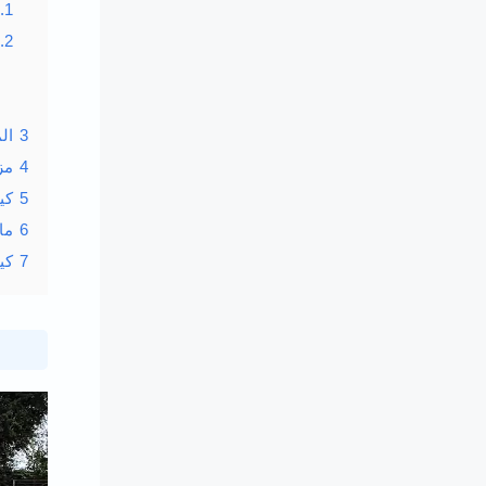
.1
.2
3
ال
4
مز
5
كي
6
ما
7
كي