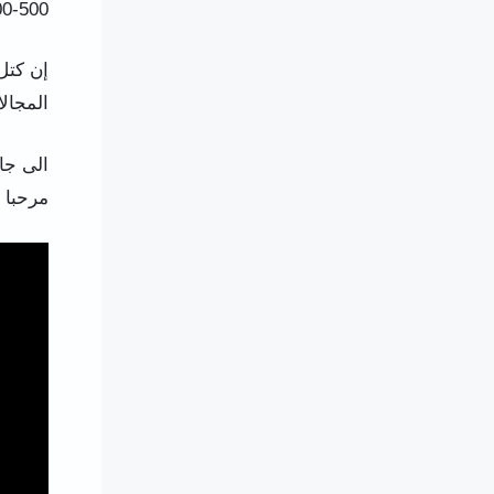
500-1000 كجم/ساعة.
المجالا
الى جان
مرحبا ب