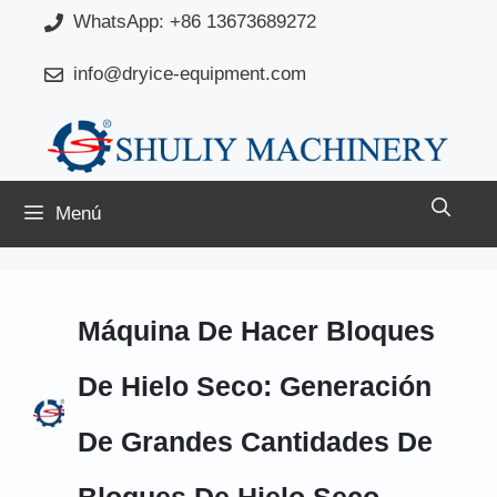
Saltar
WhatsApp: +86 13673689272
al
info@dryice-equipment.com
contenido
Menú
Máquina De Hacer Bloques
De Hielo Seco: Generación
De Grandes Cantidades De
Bloques De Hielo Seco