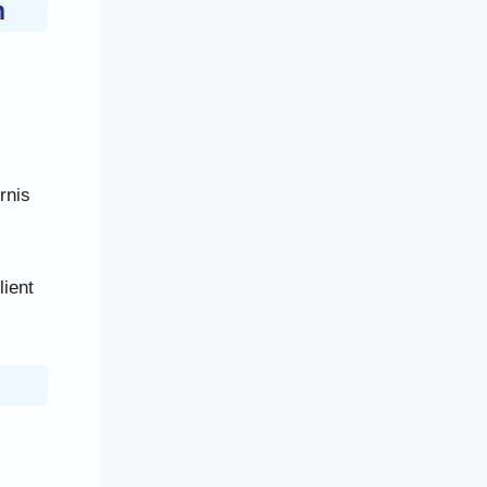
n
rnis
lient