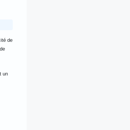
ité de
 de
t un