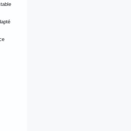
table
dapté
ce