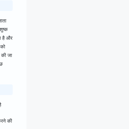
जाता
शुष्क
ा है और
 को
फ की जा
ुछ
ै
करने की