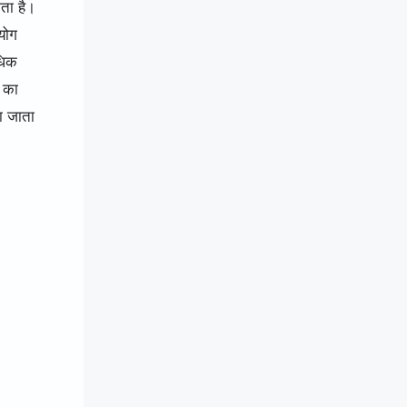
ता है।
योग
धिक
ं का
ा जाता