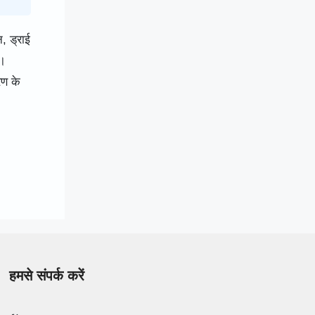
, ड्राई
ै।
रण के
हमसे संपर्क करें