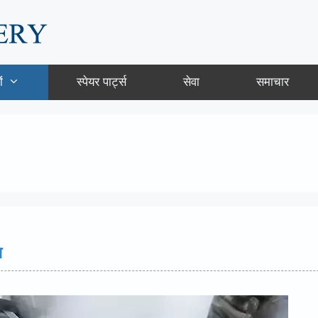
ं
स्पेयर पार्ट्स
सेवा
समाचार
ीन