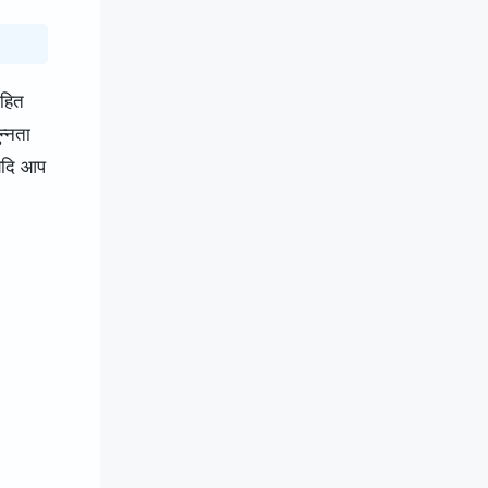
िहित
न्नता
 यदि आप