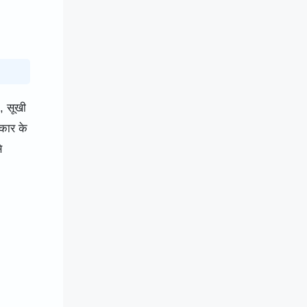
, सूखी
रकार के
े