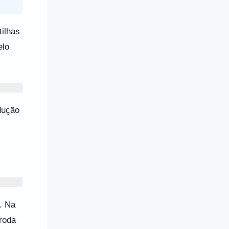
ilhas
elo
dução
. Na
roda