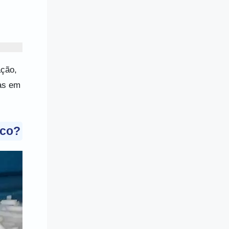
ação,
das em
eco?