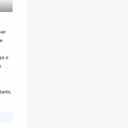
 ao
 e
ia e
.
tanto,