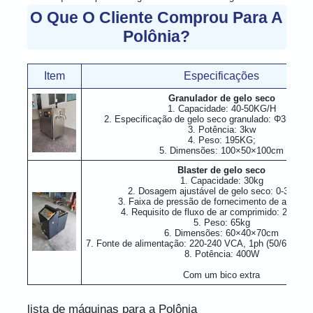
O Que O Cliente Comprou Para A
Polônia?
Item
Especificações
Granulador de gelo seco
1. Capacidade: 40-50KG/H
2. Especificação de gelo seco granulado: Φ3mm-
3. Potência: 3kw
4. Peso: 195KG;
5. Dimensões: 100×50×100cm
Blaster de gelo seco
1. Capacidade: 30kg
2. Dosagem ajustável de gelo seco: 0-3kg/mi
3. Faixa de pressão de fornecimento de ar: 5-10
4. Requisito de fluxo de ar comprimido: 2-3m³/
5. Peso: 65kg
6. Dimensões: 60×40×70cm
7. Fonte de alimentação: 220-240 VCA, 1ph (50/60 HZ)
8. Potência: 400W
Com um bico extra
lista de máquinas para a Polônia