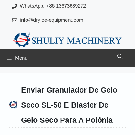
Saltar
WhatsApp: +86 13673689272
para
info@dryice-equipment.com
o
conteúdo
Menu
Enviar Granulador De Gelo
Seco SL-50 E Blaster De
Gelo Seco Para A Polônia