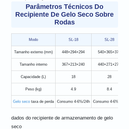
Parâmetros Técnicos Do
Recipiente De Gelo Seco Sobre
Rodas
Modo
SL-18
SL-28
Tamanho externo (mm)
448×294×294
540×365×375
Tamanho interno
367×213×240
440×271×276
Capacidade (L)
18
28
Peso (kg)
4.9
8.4
Gelo seco
taxa de perda
Consumo 4-6%/24h
Consumo 4-6%/24h
dados do recipiente de armazenamento de gelo
seco