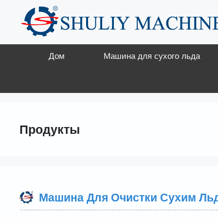
Перейти
к
содержимому
Дом
Машина для сухого льда
Продукты
Машина Для Очистки Сухим Ль