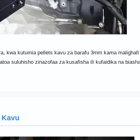
a, kwa kutumia pellets kavu za barafu 3mm kama malighafi
toa suluhisho zinazofaa za kusafisha ili kufaidika na biash
u Kavu