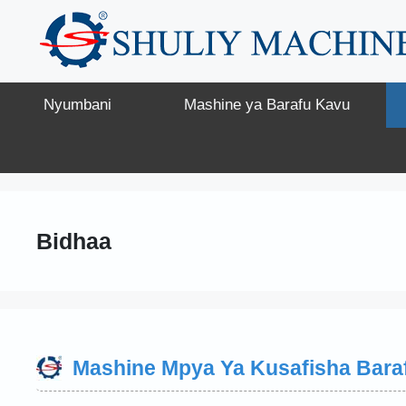
Skip
to
content
Nyumbani
Mashine ya Barafu Kavu
Bidhaa
Mashine Mpya Ya Kusafisha Bar