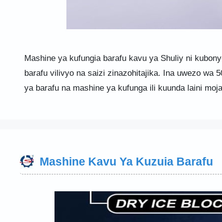
Mashine ya kufungia barafu kavu ya Shuliy ni kub
barafu vilivyo na saizi zinazohitajika. Ina uwezo wa
ya barafu na mashine ya kufunga ili kuunda laini moj
Mashine Kavu Ya Kuzuia Barafu