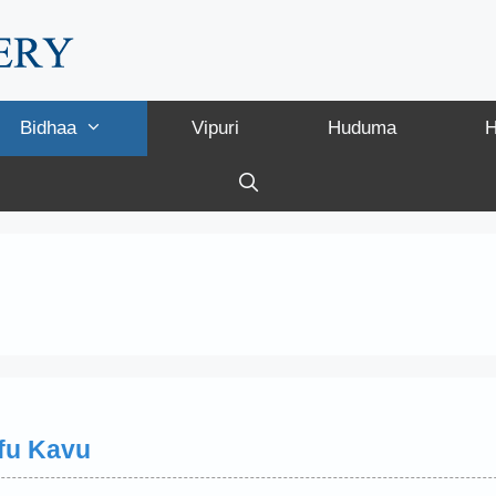
Bidhaa
Vipuri
Huduma
H
afu Kavu