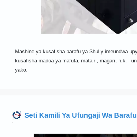
Mashine ya kusafisha barafu ya Shuliy imeundwa upy
kusafisha madoa ya mafuta, matairi, magari, n.k. Tuna
yako.
Seti Kamili Ya Ufungaji Wa Baraf