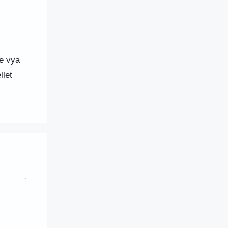
e vya
llet