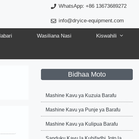
WhatsApp: +86 13673689272
info@dryice-equipment.com
abari
Wasiliana Nasi
Kiswahili
Bidhaa Moto
Mashine Kavu ya Kuzuia Barafu
Mashine Kavu ya Punje ya Barafu
Mashine Kavu ya Kulipua Barafu
Sanduku Kavu la Kuhifadhi Joto la