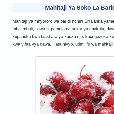
Mahitaji Ya Soko La Bar
Mahitaji ya mnyororo wa baridi nchini Sri Lanka yame
mbalimbali, ikiwa ni pamoja na sekta ya chakula, da
kupanuka kwa biashara ya kuuza nje, kuongezeka kwa
kwa vifaa vya dawa. Hata hivyo, utimilifu wa mahitaji