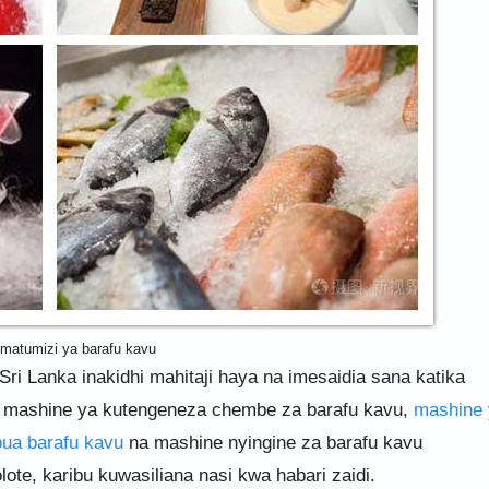
matumizi ya barafu kavu
ri Lanka inakidhi mahitaji haya na imesaidia sana katika
na mashine ya kutengeneza chembe za barafu kavu,
mashine 
pua barafu kavu
na mashine nyingine za barafu kavu
olote, karibu kuwasiliana nasi kwa habari zaidi.