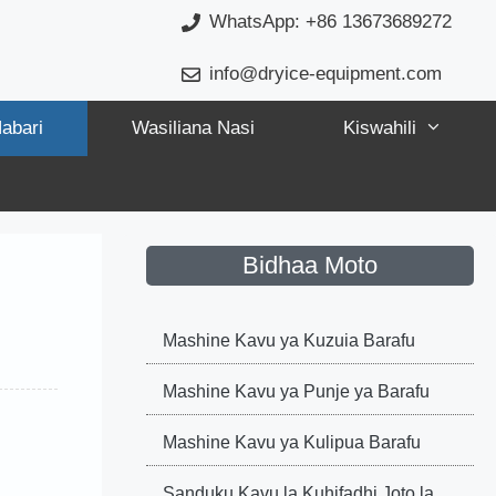
WhatsApp: +86 13673689272
info@dryice-equipment.com
abari
Wasiliana Nasi
Kiswahili
Bidhaa Moto
Mashine Kavu ya Kuzuia Barafu
Mashine Kavu ya Punje ya Barafu
Mashine Kavu ya Kulipua Barafu
Sanduku Kavu la Kuhifadhi Joto la