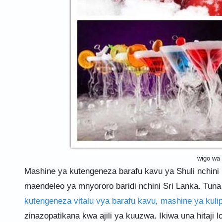
wigo wa 
Mashine ya kutengeneza barafu kavu ya Shuli nchini S
maendeleo ya mnyororo baridi nchini Sri Lanka. Tu
kutengeneza vitalu vya barafu kavu
,
mashine ya kuli
zinazopatikana kwa ajili ya kuuzwa. Ikiwa una hitaji l