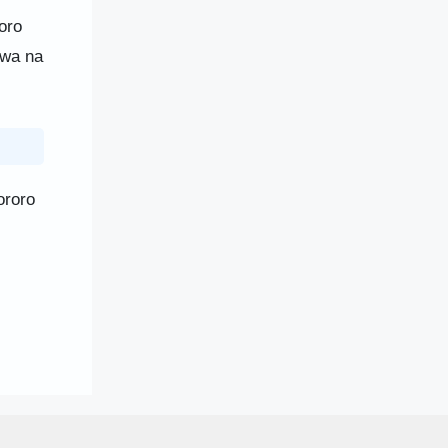
oro
ewa na
ororo