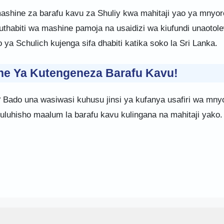
mashine za barafu kavu za Shuliy kwa mahitaji yao ya mnyor
uthabiti wa mashine pamoja na usaidizi wa kiufundi unaotol
 Schulich kujenga sifa dhabiti katika soko la Sri Lanka.
ne Ya Kutengeneza Barafu Kavu!
 Bado una wasiwasi kuhusu jinsi ya kufanya usafiri wa mny
uluhisho maalum la barafu kavu kulingana na mahitaji yako.