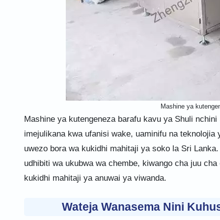
Mashine ya kutengen
Mashine ya kutengeneza barafu kavu ya Shuli nchini
imejulikana kwa ufanisi wake, uaminifu na teknolojia
uwezo bora wa kukidhi mahitaji ya soko la Sri Lanka
udhibiti wa ukubwa wa chembe, kiwango cha juu cha o
kukidhi mahitaji ya anuwai ya viwanda.
Wateja Wanasema Nini Kuhus