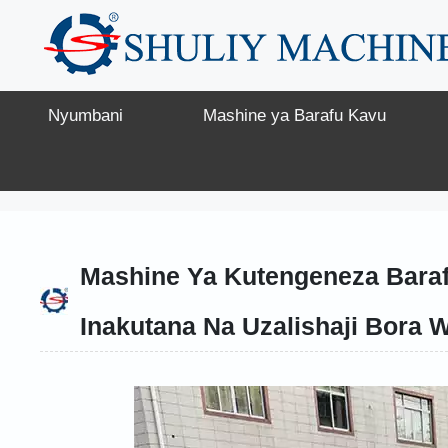
Skip
to
content
Nyumbani
Mashine ya Barafu Kavu
Mashine Ya Kutengeneza Baraf
Inakutana Na Uzalishaji Bora 