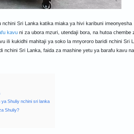
 nchini Sri Lanka katika miaka ya hivi karibuni imeonyesha
afu kavu
ni za ubora mzuri, utendaji bora, na hutoa chembe 
 ili kukidhi mahitaji ya soko la mnyororo baridi nchini Sri 
 nchini Sri Lanka, faida za mashine yetu ya barafu kavu na 
a
 Shuliy nchini sri lanka
a Shuliy?