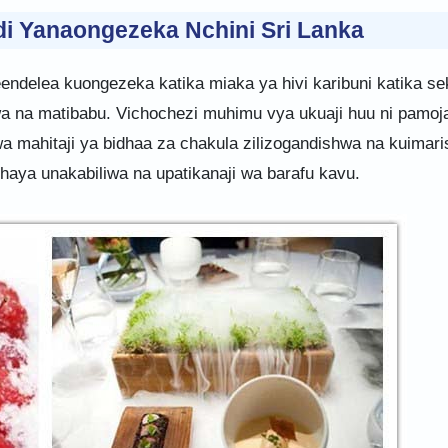
idi Yanaongezeka Nchini Sri Lanka
endelea kuongezeka katika miaka ya hivi karibuni katika se
wa na matibabu. Vichochezi muhimu vya ukuaji huu ni pamoj
 mahitaji ya bidhaa za chakula zilizogandishwa na kuimar
 haya unakabiliwa na upatikanaji wa barafu kavu.