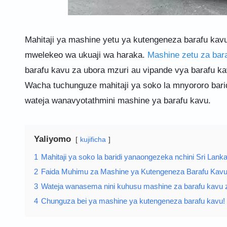
Mahitaji ya mashine yetu ya kutengeneza barafu kavu
mwelekeo wa ukuaji wa haraka.
Mashine zetu za bar
barafu kavu za ubora mzuri au vipande vya barafu kavu
Wacha tuchunguze mahitaji ya soko la mnyororo baridi
wateja wanavyotathmini mashine ya barafu kavu.
Yaliyomo
kujificha
1
Mahitaji ya soko la baridi yanaongezeka nchini Sri Lank
2
Faida Muhimu za Mashine ya Kutengeneza Barafu Kavu ya
3
Wateja wanasema nini kuhusu mashine za barafu kavu z
4
Chunguza bei ya mashine ya kutengeneza barafu kavu!