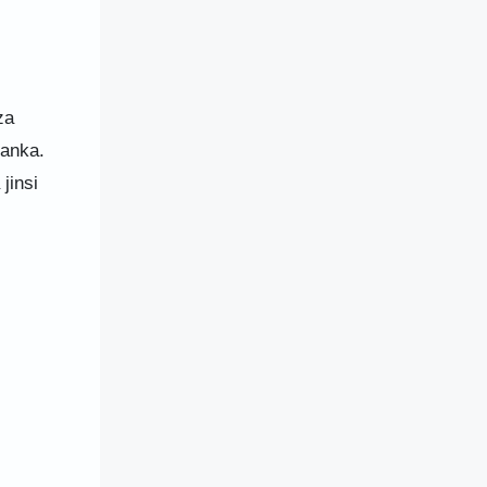
za
Lanka.
jinsi