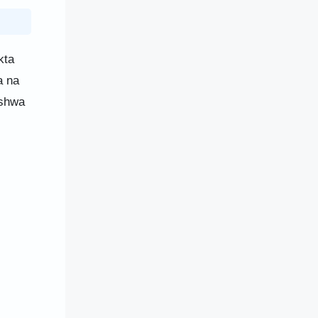
kta
a na
ishwa