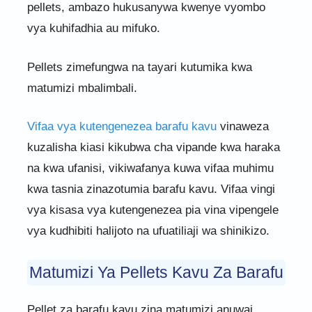
pellets, ambazo hukusanywa kwenye vyombo
vya kuhifadhia au mifuko.
Pellets zimefungwa na tayari kutumika kwa
matumizi mbalimbali.
Vifaa vya kutengenezea barafu kavu
vinaweza
kuzalisha kiasi kikubwa cha vipande kwa haraka
na kwa ufanisi, vikiwafanya kuwa vifaa muhimu
kwa tasnia zinazotumia barafu kavu. Vifaa vingi
vya kisasa vya kutengenezea pia vina vipengele
vya kudhibiti halijoto na ufuatiliaji wa shinikizo.
Matumizi Ya Pellets Kavu Za Barafu
Pellet za barafu kavu zina matumizi anuwai,