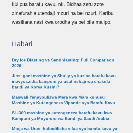
kulipua barafu kavu, nk. Bidhaa zetu zote
zinafurahia utendaji mzuri na bei nzuri. Karibu
wasiliana nasi kwa orodha ya bei bila malipo.
Habari
Dry Ice Blasting vs Sandblasting: Full Comparison
2026
Jinsi gani mashine ya Shuliy ya kuziba barafu kavu
inavyosaidia kampuni ya usafirishaji wa chakula
baridi ya Korea Kusini?
Maswali Yanayoulizwa Mara kwa Mara kuhusu
Mashine ya Kutengeneza Vipande vya Barafu Kavu
SL-300 mashine ya kutengeneza barafu kavu kwa
Kampuni ya Mnyororo wa Baridi ya Saudi Arabia
Mteja wa Urusi hubadilisha vifaa vya barafu kavu ya