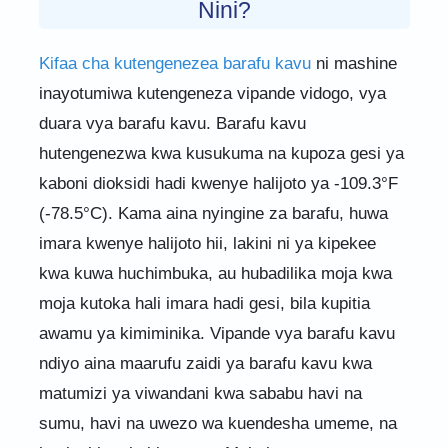
Nini?
Kifaa cha kutengenezea barafu kavu
ni mashine
inayotumiwa kutengeneza vipande vidogo, vya
duara vya barafu kavu. Barafu kavu
hutengenezwa kwa kusukuma na kupoza gesi ya
kaboni dioksidi hadi kwenye halijoto ya -109.3°F
(-78.5°C). Kama aina nyingine za barafu, huwa
imara kwenye halijoto hii, lakini ni ya kipekee
kwa kuwa huchimbuka, au hubadilika moja kwa
moja kutoka hali imara hadi gesi, bila kupitia
awamu ya kimiminika. Vipande vya barafu kavu
ndiyo aina maarufu zaidi ya barafu kavu kwa
matumizi ya viwandani kwa sababu havi na
sumu, havi na uwezo wa kuendesha umeme, na