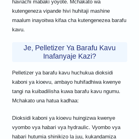
haviachi mabaki yoyote. Mchakato wa
kutengeneza vipande hivi huhitaji mashine
maalum inayoitwa kifaa cha kutengenezea barafu
kavu.
Je, Pelletizer Ya Barafu Kavu
Inafanyaje Kazi?
Pelletizer ya barafu kavu huchukua dioksidi
kaboni ya kioevu, ambayo huhifadhiwa kwenye
tangi na kuibadilisha kuwa barafu kavu ngumu.
Mchakato una hatua kadhaa:
Dioksidi kaboni ya kioevu huingizwa kwenye
vyombo vya habari vya hydraulic. Vyombo vya
habari hutumia shinikizo la juu, kukandamiza