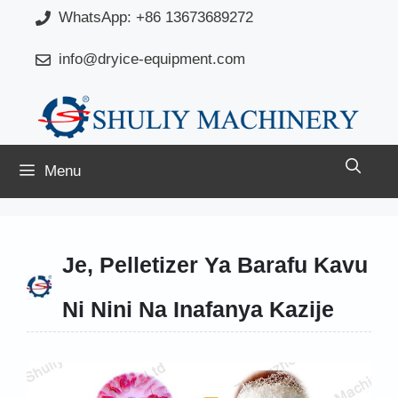
Skip
WhatsApp: +86 13673689272
to
info@dryice-equipment.com
content
Menu
Je, Pelletizer Ya Barafu Kavu
Ni Nini Na Inafanya Kazije