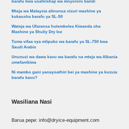
barafu kwa usafirishaji wa mnyororo baridi
Mteja wa Malaysia alinunua vizuri mashine ya
kukausha barafu ya SL-50
Wateja wa Ufaransa hutembelea Kiwanda cha
Mashine ya Shuliy Dry Ice
Tuma vifaa vya mlipuko wa barafu ya SL-750 kwa
Saudi Arabic
Ununuzi wa dawa kavu wa barafu na mteja wa Albania
umefanikiwa
Ni mambo gani yanayoathiri bei ya mashine ya kuzuia
barafu kavu?
Wasiliana Nasi
Whatsapp
Barua pepe: info@dryice-equipment.com