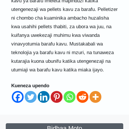
kavu ya barafu imeleta mapinduzi katika
utengenezaji wa pellets kavu za barafu. Pelletizer
ni chombo cha kuaminika ambacho huzalisha
kwa usahihi pellets thabiti, za ubora wa juu, na
kuifanya uwekezaji muhimu kwa viwanda
vinavyotumia barafu kavu. Mustakabali wa
teknolojia ya barafu kavu ni mzuri, na tunaweza
kutarajia kuona ubunifu katika utengenezaji na
utumiaji wa barafu kavu katika miaka ijayo.
Kueneza upendo
Bidhaa Moto