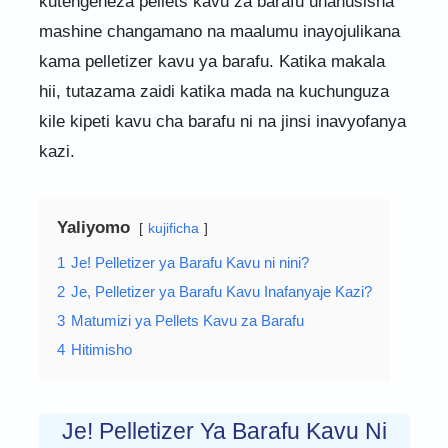
kutengeneza pellets kavu za barafu unahusisha
mashine changamano na maalumu inayojulikana
kama pelletizer kavu ya barafu. Katika makala
hii, tutazama zaidi katika mada na kuchunguza
kile kipeti kavu cha barafu ni na jinsi inavyofanya
kazi.
Yaliyomo
kujificha
1
Je! Pelletizer ya Barafu Kavu ni nini?
2
Je, Pelletizer ya Barafu Kavu Inafanyaje Kazi?
3
Matumizi ya Pellets Kavu za Barafu
4
Hitimisho
Je! Pelletizer Ya Barafu Kavu Ni