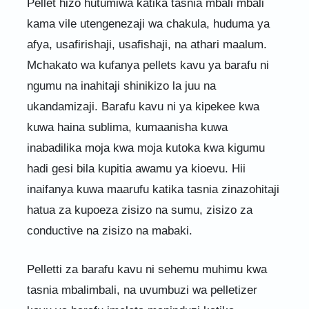
Pellet hizo hutumiwa katika tasnia mbali mbali
kama vile utengenezaji wa chakula, huduma ya
afya, usafirishaji, usafishaji, na athari maalum.
Mchakato wa kufanya pellets kavu ya barafu ni
ngumu na inahitaji shinikizo la juu na
ukandamizaji. Barafu kavu ni ya kipekee kwa
kuwa haina sublima, kumaanisha kuwa
inabadilika moja kwa moja kutoka kwa kigumu
hadi gesi bila kupitia awamu ya kioevu. Hii
inaifanya kuwa maarufu katika tasnia zinazohitaji
hatua za kupoeza zisizo na sumu, zisizo za
conductive na zisizo na mabaki.
Pelletti za barafu kavu ni sehemu muhimu kwa
tasnia mbalimbali, na uvumbuzi wa pelletizer