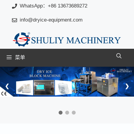
跳
WhatsApp：+86 13673689272
至
info@dryice-equipment.com
内
容
菜单
❮
❯
干冰块机