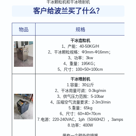
干冰颗粒机和干冰喷射机
客户给波兰买了什么？
物品
规格
干冰造粒机
1、产能：40-50KG/H
2、干冰颗粒规格：Φ3mm-Φ16mm；
3、功率：3kw
4、重量：195KG；
5、尺寸：100×50×100cm
干冰喷射机
1.容量：30公斤
2、干冰用量可调：0-3kg/min
3、供气压力范围：5-10bar
4、压缩空气流量要求：2-3m3/min
5.重量：65kg
6、尺寸：60×40×70cm
7.电源：220-240VAC，1ph（50/60HZ），3amps
8.功率：400W
带有一个额外的喷嘴