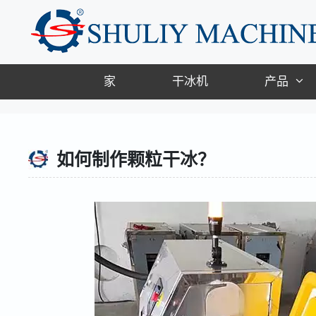
跳
至
内
容
家
干冰机
产品
如何制作颗粒干冰？