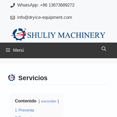
Saltar
WhatsApp: +86 13673689272
al
info@dryice-equipment.com
contenido
Menú
Servicios
Contenido
esconder
1
Preventa