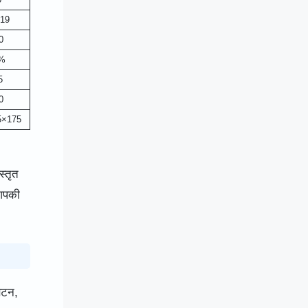
19
0
%
5
0
5×175
्तृत
 आपकी
बटन,