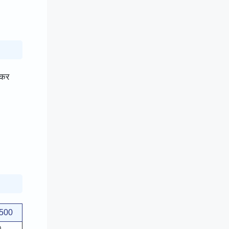
 कर
500
0