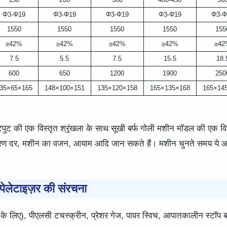
Φ3-Φ19
Φ3-Φ19
Φ3-Φ19
Φ3-Φ19
Φ3-Φ
1550
1550
1550
1550
155
≥42%
≥42%
≥42%
≥42%
≥42
7.5
5.5
7.5
15.5
18.
600
650
1200
1900
250
35×65×165
148×100×151
135×120×158
165×135×168
165×14
ुट की एक विस्तृत श्रृंखला के साथ सूखी बर्फ गोली मशीन मॉडल की एक विस
ूपांतरण दर, मशीन का वजन, आयाम आदि जान सकते हैं। मशीन चुनते समय ये
 पेलेटाइज़र की संरचना
 के लिए), पीएलसी टचस्क्रीन, प्रेशर गेज, पावर स्विच, आपातकालीन स्टॉप 