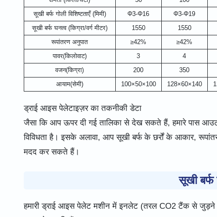
सूखी बर्फ गोली विशिष्टताएँ (मिमी)
Φ3-Φ16
Φ3-Φ19
सूखी बर्फ घनत्व (किग्रा/वर्ग मीटर)
1550
1550
रूपांतरण अनुपात
≥42%
≥42%
पावर(किलोवाट)
3
4
वजन(किग्रा)
200
350
आयाम(सेमी)
100×50×100
128×60×140
1
ड्राई आइस पेलेटाइज़र का तकनीकी डेटा
जैसा कि आप ऊपर दी गई तालिका से देख सकते हैं, हमारे पास आउटप
विविधता है। इसके अलावा, आप सूखी बर्फ के छर्रों के आकार, र
मदद कर सकते हैं।
सूखी बर्फ
हमारी ड्राई आइस पेलेट मशीन में इनलेट (तरल CO2 टैंक से जुड़ने