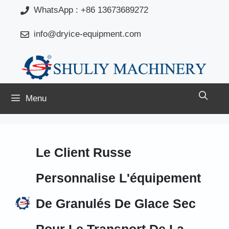
Aller
WhatsApp : +86 13673689272
au
info@dryice-equipment.com
contenu
Menu
Le Client Russe
Personnalise L'équipement
De Granulés De Glace Sec
Pour Le Transport De La