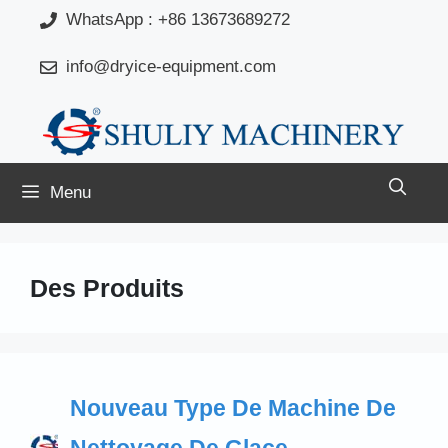
Aller
WhatsApp : +86 13673689272
au
info@dryice-equipment.com
contenu
Menu
Des Produits
Nouveau Type De Machine De
Nettoyage De Glace