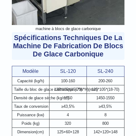
machine à blocs de glace carbonique
Spécifications Techniques De La
Machine De Fabrication De Blocs
De Glace Carbonique
Modèle
SL-120
SL-240
Capacité (kg/h)
100-160
200-260
Taille du bloc de glace carbonique (L*W*H)(mm)
125*105*(15-70)
125*105*(18-70)
Densité de glace sèche (kg/m³)
1550
1450-1550
Taux de conversion
≥43,5%
≥43,5%
Puissance (kw)
4
8
Poids (kg)
320
800
Dimension(cm)
125×60×128
142×120×148