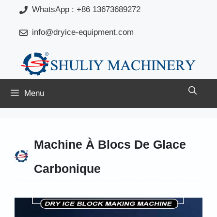
Aller
WhatsApp : +86 13673689272
au
info@dryice-equipment.com
contenu
Menu
Machine À Blocs De Glace
Carbonique