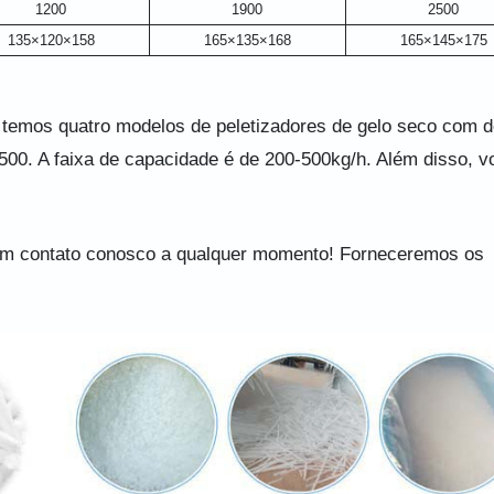
1200
1900
2500
135×120×158
165×135×168
165×145×175
 temos quatro modelos de peletizadores de gelo seco com d
00. A faixa de capacidade é de 200-500kg/h. Além disso, v
 em contato conosco a qualquer momento! Forneceremos os