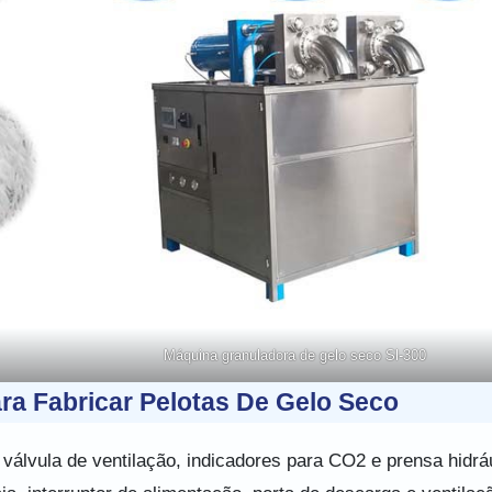
Máquina granuladora de gelo seco Sl-300
ra Fabricar Pelotas De Gelo Seco
válvula de ventilação, indicadores para CO2 e prensa hidráu