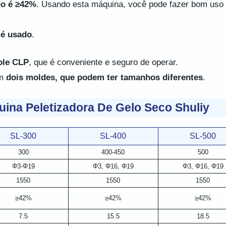
do é ≥42%
. Usando esta máquina, você pode fazer bom uso
 é usado
.
ole CLP
, que é conveniente e seguro de operar.
em
dois moldes, que podem ter tamanhos diferentes
.
ina Peletizadora De Gelo Seco Shuliy
SL-300
SL-400
SL-500
300
400-450
500
Φ3-Φ19
Φ3, Φ16, Φ19
Φ3, Φ16, Φ19
1550
1550
1550
≥42%
≥42%
≥42%
7.5
15.5
18.5