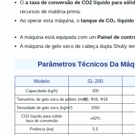
O
a taxa de conversão de CO2 líquido para sóli
recursos de matéria-prima.
Ao operar esta máquina, o
tanque de CO₂ líquido
A máquina está equipada com um
Painel de contr
A máquina de gelo seco de cabeça dupla Shuliy t
Parâmetros Técnicos Da Máqu
Modelo
SL-200
Capacidade (kg/h)
200
Tamanhos de gelo seco de pellets (mm)
Φ3, Φ16, Φ19
Densidade de gelo seco (kg/m³)
1550
CO2 líquido para sólido
≥42%
taxa de conversão
Potência (kw)
5.5