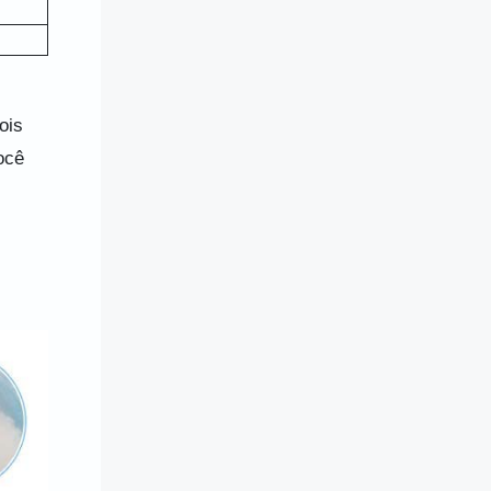
ois
ocê