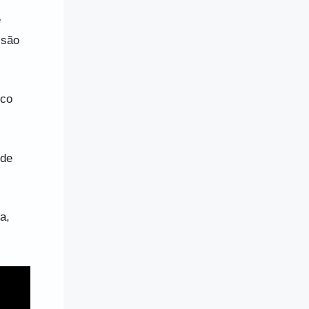
e
 são
eco
 de
a,