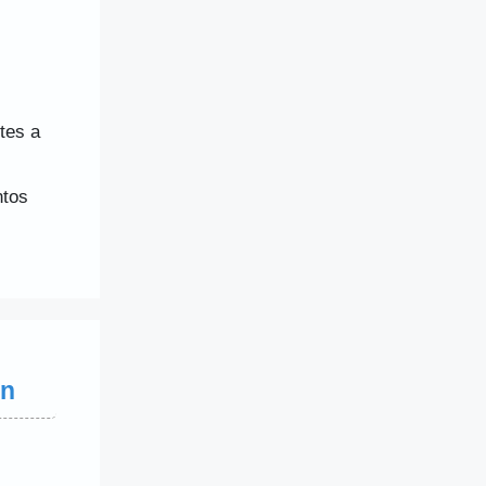
tes a
ntos
in