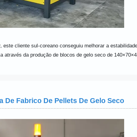
, este cliente sul-coreano conseguiu melhorar a estabilidade
fria através da produção de blocos de gelo seco de 140×70
 De Fabrico De Pellets De Gelo Seco