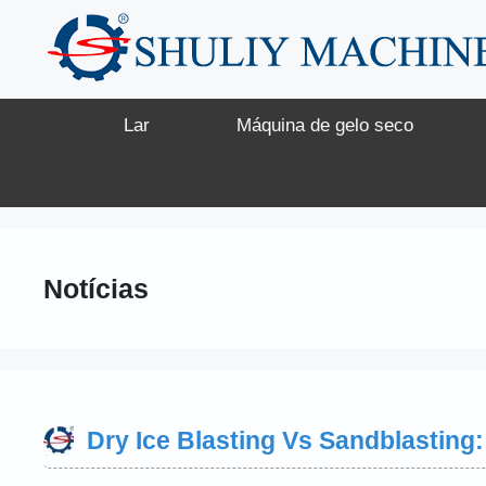
Saltar
para
o
conteúdo
Lar
Máquina de gelo seco
Notícias
Dry Ice Blasting Vs Sandblasting