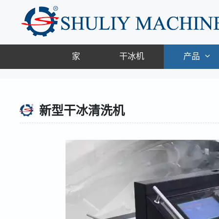
跳
至
内
容
家
干冰机
产品
新型干冰清洗机