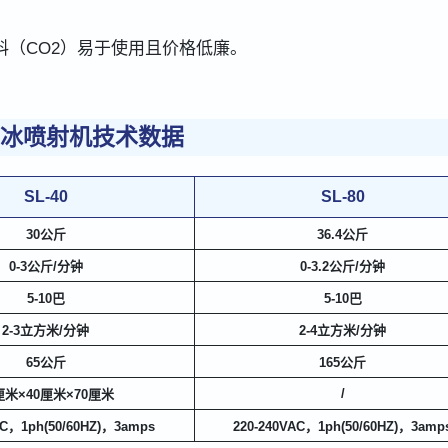
（CO2）易于使用且价格低廉。
iy干冰喷射机技术数据
SL-40
SL-80
30公斤
36.4公斤
0-3公斤/分钟
0-3.2公斤/分钟
5-10巴
5-10巴
2-3立方米/分钟
2-4立方米/分钟
65公斤
165公斤
/
厘米×40厘米×70厘米
AC，1ph(50/60HZ)，3amps
220-240VAC，1ph(50/60HZ)，3amp