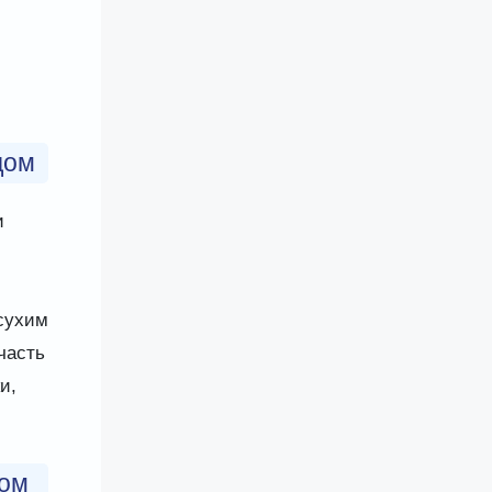
дом
и
сухим
часть
и,
дом