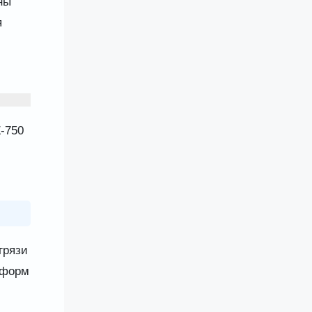
ны
я
-750
грязи
 форм