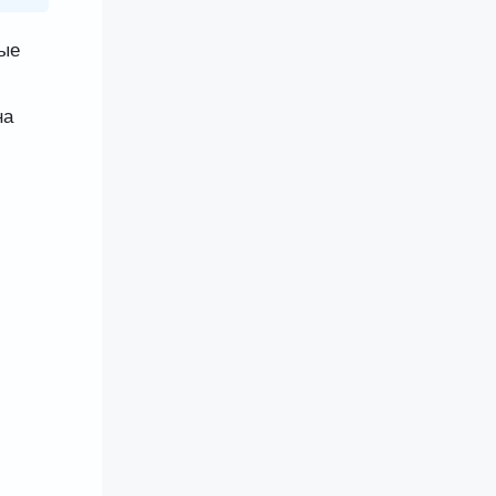
ые
на