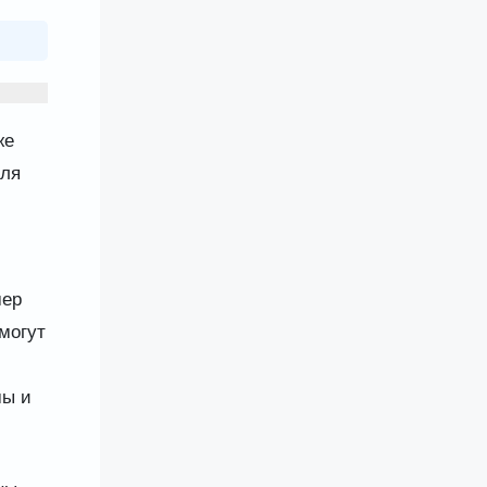
же
для
мер
могут
мы и