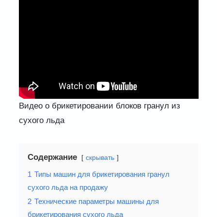
Видео о брикетировании блоков гранул из
сухого льда
Содержание
скрывать
1
Типы машин для брикетирования гранул
сухого льда на продажу
2
Технические параметры машины для
брикетирования сухого льда